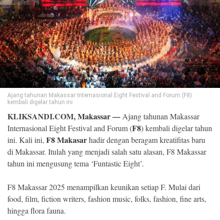
©
Copyright
2026
Klik
Sandi
-
All
right
reserved
Ajang tahunan Makassar Internasional Eight Festival and Forum (F8)
kembali digelar tahun ini
KLIKSANDI.COM,
Makassar
—
Ajang tahunan Makassar
F8
Internasional Eight Festival and Forum (
) kembali digelar tahun
F8 Makasar
ini. Kali ini,
hadir dengan beragam kreatifitas baru
di Makassar. Itulah yang menjadi salah satu alasan, F8 Makassar
tahun ini mengusung tema ‘Funtastic Eight’.
F8 Makassar 2025 menampilkan keunikan setiap F. Mulai dari
food, film, fiction writers, fashion music, folks, fashion, fine arts,
hingga flora fauna.