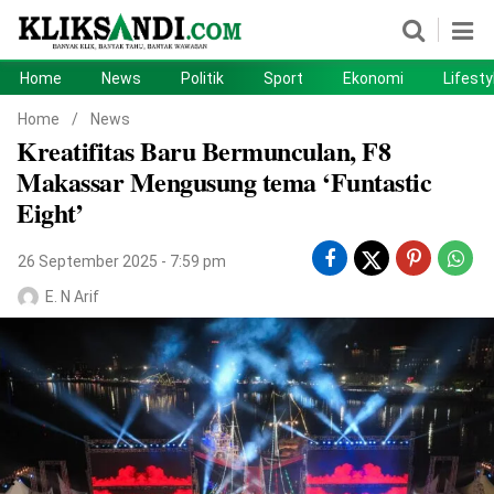
Home
News
Politik
Sport
Ekonomi
Lifesty
Home
News
Home
/
News
Kreatifitas Baru Bermunculan, F8
Politik
Sport
Makassar Mengusung tema ‘Funtastic
Ekonomi
Lifestyle
Eight’
Otomotif
Teknologi
26 September 2025 - 7:59 pm
E. N Arif