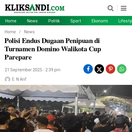
Home
News
Politik
Sport
Ekonomi
Lifesty
Home
News
Home
/
News
Polisi Endus Dugaan Penipuan di
Politik
Sport
Turnamen Domino Walikota Cup
Ekonomi
Lifestyle
Parepare
Otomotif
Teknologi
21 September 2025 - 2:39 pm
E. N Arif