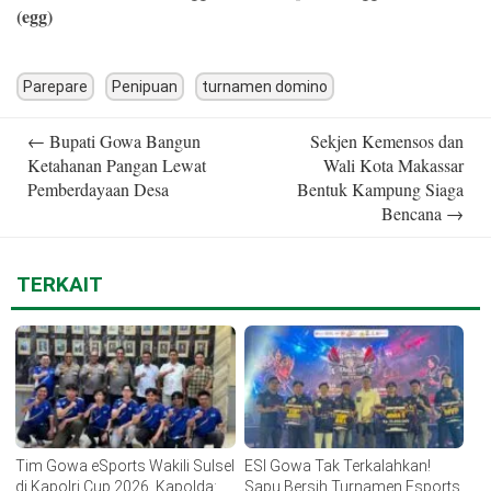
(egg)
Parepare
Penipuan
turnamen domino
Post
←
Bupati Gowa Bangun
Sekjen Kemensos dan
navigation
Ketahanan Pangan Lewat
Wali Kota Makassar
Pemberdayaan Desa
Bentuk Kampung Siaga
Bencana
→
TERKAIT
Tim Gowa eSports Wakili Sulsel
ESI Gowa Tak Terkalahkan!
di Kapolri Cup 2026, Kapolda:
Sapu Bersih Turnamen Esports