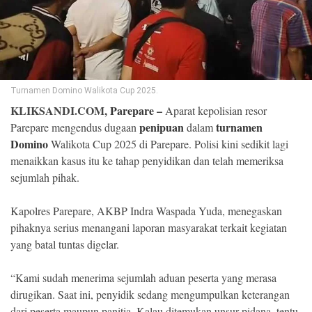
©
Copyright
2026
Klik
Sandi
-
All
Turnamen Domino Walikota Cup 2025.
right
reserved
KLIKSANDI.COM,
Parepare
–
Aparat kepolisian resor
penipuan
turnamen
Parepare mengendus dugaan
dalam
Domino
Walikota Cup 2025 di Parepare. Polisi kini sedikit lagi
menaikkan kasus itu ke tahap penyidikan dan telah memeriksa
sejumlah pihak.
Kapolres Parepare, AKBP Indra Waspada Yuda, menegaskan
pihaknya serius menangani laporan masyarakat terkait kegiatan
yang batal tuntas digelar.
“Kami sudah menerima sejumlah aduan peserta yang merasa
dirugikan. Saat ini, penyidik sedang mengumpulkan keterangan
dari peserta maupun panitia. Kalau ditemukan unsur pidana, tentu