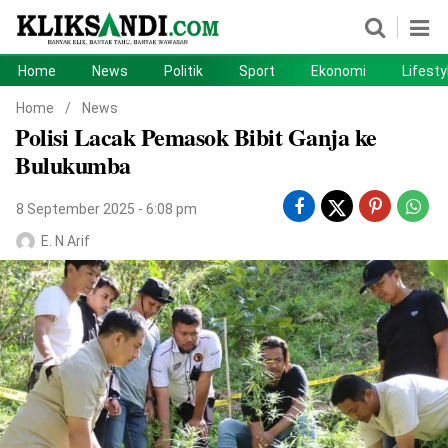
Home
News
Politik
Sport
Ekonomi
Lifesty
Home
News
Home
/
News
Polisi Lacak Pemasok Bibit Ganja ke
Politik
Sport
Bulukumba
Ekonomi
Lifestyle
8 September 2025 - 6:08 pm
Otomotif
Teknologi
E. N Arif