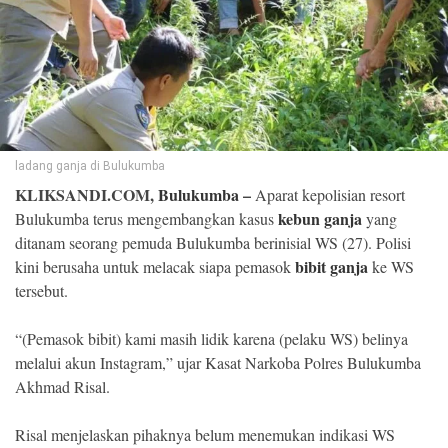
©
Copyright
2026
Klik
Sandi
-
All
right
reserved
ladang ganja di Bulukumba
KLIKSANDI.COM,
Bulukumba
–
Aparat kepolisian resort
kebun ganja
Bulukumba terus mengembangkan kasus
yang
ditanam seorang pemuda Bulukumba berinisial WS (27). Polisi
bibit ganja
kini berusaha untuk melacak siapa pemasok
ke WS
tersebut.
“(Pemasok bibit) kami masih lidik karena (pelaku WS) belinya
melalui akun Instagram,” ujar Kasat Narkoba Polres Bulukumba
Akhmad Risal.
Risal menjelaskan pihaknya belum menemukan indikasi WS