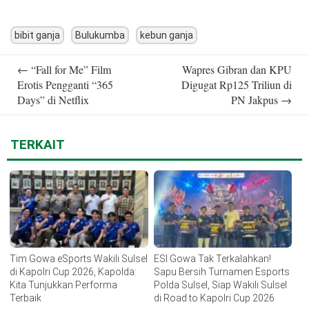
bibit ganja
Bulukumba
kebun ganja
Post
←
“Fall for Me” Film
Wapres Gibran dan KPU
navigation
Erotis Pengganti “365
Digugat Rp125 Triliun di
Days” di Netflix
PN Jakpus
→
TERKAIT
Tim Gowa eSports Wakili Sulsel
ESI Gowa Tak Terkalahkan!
di Kapolri Cup 2026, Kapolda:
Sapu Bersih Turnamen Esports
Kita Tunjukkan Performa
Polda Sulsel, Siap Wakili Sulsel
Terbaik
di Road to Kapolri Cup 2026