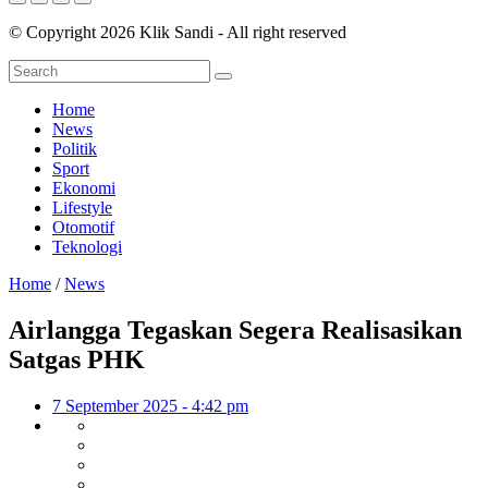
© Copyright 2026 Klik Sandi - All right reserved
Home
News
Politik
Sport
Ekonomi
Lifestyle
Otomotif
Teknologi
Home
/
News
Airlangga Tegaskan Segera Realisasikan
Satgas PHK
7 September 2025 - 4:42 pm