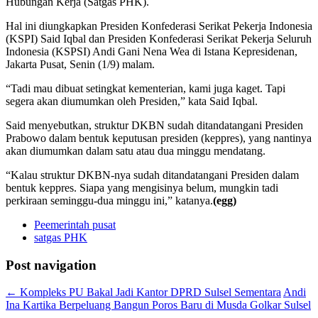
Hubungan Kerja (Satgas PHK).
Hal ini diungkapkan Presiden Konfederasi Serikat Pekerja Indonesia
(KSPI) Said Iqbal dan Presiden Konfederasi Serikat Pekerja Seluruh
Indonesia (KSPSI) Andi Gani Nena Wea di Istana Kepresidenan,
Jakarta Pusat, Senin (1/9) malam.
“Tadi mau dibuat setingkat kementerian, kami juga kaget. Tapi
segera akan diumumkan oleh Presiden,” kata Said Iqbal.
Said menyebutkan, struktur DKBN sudah ditandatangani Presiden
Prabowo dalam bentuk keputusan presiden (keppres), yang nantinya
akan diumumkan dalam satu atau dua minggu mendatang.
“Kalau struktur DKBN-nya sudah ditandatangani Presiden dalam
bentuk keppres. Siapa yang mengisinya belum, mungkin tadi
perkiraan seminggu-dua minggu ini,” katanya.
(egg)
Peemerintah pusat
satgas PHK
Post navigation
←
Kompleks PU Bakal Jadi Kantor DPRD Sulsel Sementara
Andi
Ina Kartika Berpeluang Bangun Poros Baru di Musda Golkar Sulsel
→