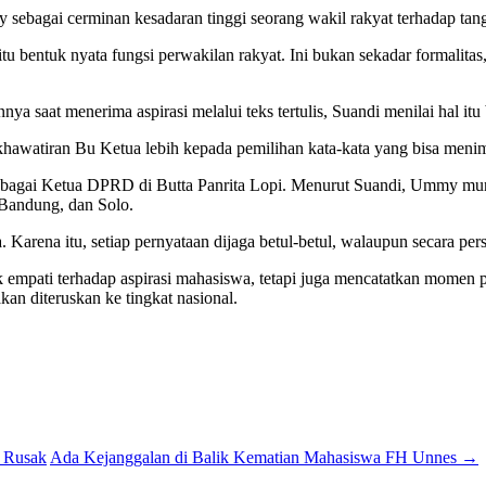
ebagai cerminan kesadaran tinggi seorang wakil rakyat terhadap ta
 bentuk nyata fungsi perwakilan rakyat. Ini bukan sekadar formalitas,”
aat menerima aspirasi melalui teks tertulis, Suandi menilai hal itu 
watiran Bu Ketua lebih kepada pemilihan kata-kata yang bisa menimbul
agai Ketua DPRD di Butta Panrita Lopi. Menurut Suandi, Ummy mungki
, Bandung, dan Solo.
arena itu, setiap pernyataan dijaga betul-betul, walaupun secara per
ti terhadap aspirasi mahasiswa, tetapi juga mencatatkan momen pen
an diteruskan ke tingkat nasional.
 Rusak
Ada Kejanggalan di Balik Kematian Mahasiswa FH Unnes
→