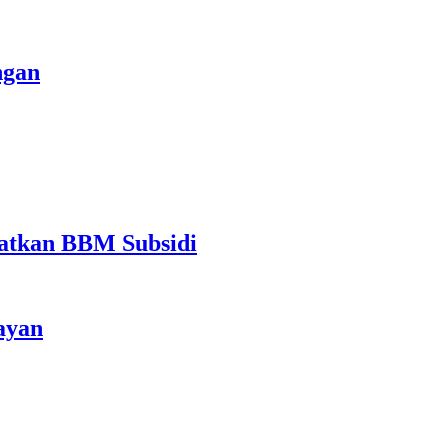
ngan
atkan BBM Subsidi
ayan