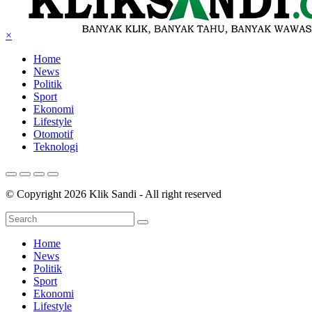
×
Home
News
Politik
Sport
Ekonomi
Lifestyle
Otomotif
Teknologi
© Copyright 2026 Klik Sandi - All right reserved
Home
News
Politik
Sport
Ekonomi
Lifestyle