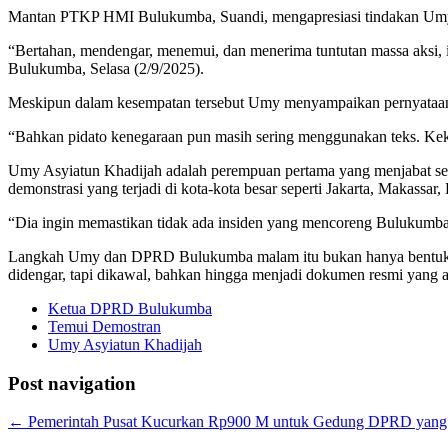
Mantan PTKP HMI Bulukumba, Suandi, mengapresiasi tindakan Umy s
“Bertahan, mendengar, menemui, dan menerima tuntutan massa aksi, itu
Bulukumba, Selasa (2/9/2025).
Meskipun dalam kesempatan tersebut Umy menyampaikan pernyataannya s
“Bahkan pidato kenegaraan pun masih sering menggunakan teks. Kekha
Umy Asyiatun Khadijah adalah perempuan pertama yang menjabat seb
demonstrasi yang terjadi di kota-kota besar seperti Jakarta, Makassar
“Dia ingin memastikan tidak ada insiden yang mencoreng Bulukumba. K
Langkah Umy dan DPRD Bulukumba malam itu bukan hanya bentuk empa
didengar, tapi dikawal, bahkan hingga menjadi dokumen resmi yang ak
Ketua DPRD Bulukumba
Temui Demostran
Umy Asyiatun Khadijah
Post navigation
←
Pemerintah Pusat Kucurkan Rp900 M untuk Gedung DPRD yang