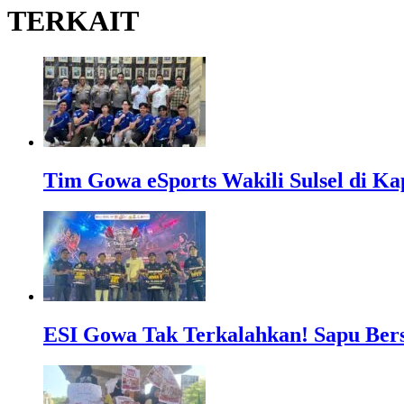
TERKAIT
Tim Gowa eSports Wakili Sulsel di Ka
ESI Gowa Tak Terkalahkan! Sapu Bersi