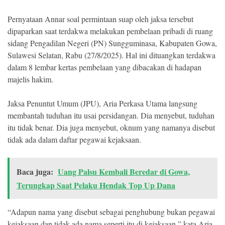
Pernyataan Annar soal permintaan suap oleh jaksa tersebut
©
Copyright
dipaparkan saat terdakwa melakukan pembelaan pribadi di ruang
2026
Klik
sidang Pengadilan Negeri (PN) Sungguminasa, Kabupaten Gowa,
Sandi
Sulawesi Selatan, Rabu (27/8/2025). Hal ini dituangkan terdakwa
-
All
dalam 8 lembar kertas pembelaan yang dibacakan di hadapan
right
reserved
majelis hakim.
Jaksa Penuntut Umum (JPU), Aria Perkasa Utama langsung
membantah tuduhan itu usai persidangan. Dia menyebut, tuduhan
itu tidak benar. Dia juga menyebut, oknum yang namanya disebut
tidak ada dalam daftar pegawai kejaksaan.
Baca juga:
Uang Palsu Kembali Beredar di Gowa,
Terungkap Saat Pelaku Hendak Top Up Dana
“Adapun nama yang disebut sebagai penghubung bukan pegawai
kejaksaan dan tidak ada nama seperti itu di kejaksaan,” kata Aria