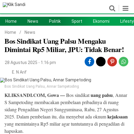
Home
News
Politik
Sport
Ekonomi
Lifesty
Home
News
Home
/
News
Bos Sindikat Uang Palsu Mengaku
Politik
Sport
Dimintai Rp5 Miliar, JPU: Tidak Benar!
Ekonomi
Lifestyle
28 Agustus 2025 - 1:16 pm
Otomotif
Teknologi
E. N Arif
Bos Sindikat Uang Palsu, Annar Sampetoding
KLIKSANDI.COM, Gowa —
uang palsu
Bos sindikat
, Annar
S Sampetoding membacakan pembelaan pribadinya di ruang
sidang Pengadilan Negeri Sungguminasa, Rabu, 27 Agustus
kejaksaan
2025. Dalam pembelaan itu, dia menyebut ada oknum
yang memintainya Rp5 miliar agar tuntutannya di pengadilan di
hapuskan.