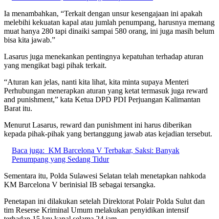
Ia menambahkan, “Terkait dengan unsur kesengajaan ini apakah
melebihi kekuatan kapal atau jumlah penumpang, harusnya memang
muat hanya 280 tapi dinaiki sampai 580 orang, ini juga masih belum
bisa kita jawab.”
Lasarus juga menekankan pentingnya kepatuhan terhadap aturan
yang mengikat bagi pihak terkait.
“Aturan kan jelas, nanti kita lihat, kita minta supaya Menteri
Perhubungan menerapkan aturan yang ketat termasuk juga reward
and punishment,” kata Ketua DPD PDI Perjuangan Kalimantan
Barat itu.
Menurut Lasarus, reward dan punishment ini harus diberikan
kepada pihak-pihak yang bertanggung jawab atas kejadian tersebut.
Baca juga:
KM Barcelona V Terbakar, Saksi: Banyak
Penumpang yang Sedang Tidur
Sementara itu, Polda Sulawesi Selatan telah menetapkan nahkoda
KM Barcelona V berinisial IB sebagai tersangka.
Penetapan ini dilakukan setelah Direktorat Polair Polda Sulut dan
tim Reserse Kriminal Umum melakukan penyidikan intensif
terhadap 15 kru kapal selama 24 jam.