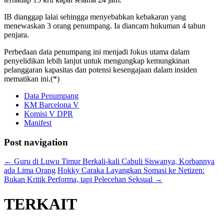
IB dianggap lalai sehingga menyebabkan kebakaran yang
menewaskan 3 orang penumpang. Ia diancam hukuman 4 tahun
penjara.
Perbedaan data penumpang ini menjadi fokus utama dalam
penyelidikan lebih lanjut untuk mengungkap kemungkinan
pelanggaran kapasitas dan potensi kesengajaan dalam insiden
mematikan ini.(*)
Data Penumpang
KM Barcelona V
Komisi V DPR
Manifest
Post navigation
←
Guru di Luwu Timur Berkali-kali Cabuli Siswanya, Korbannya
ada Lima Orang
Hokky Caraka Layangkan Somasi ke Netizen:
Bukan Kritik Performa, tapi Pelecehan Seksual
→
TERKAIT