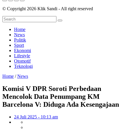
© Copyright 2026 Klik Sandi - All right reserved
Home
News
Politik
Sport
Ekonomi
Lifestyle
Otomotif
Teknologi
Home
/
News
Komisi V DPR Soroti Perbedaan
Mencolok Data Penumpang KM
Barcelona V: Diduga Ada Kesengajaan
24 Juli 2025 - 10:13 am