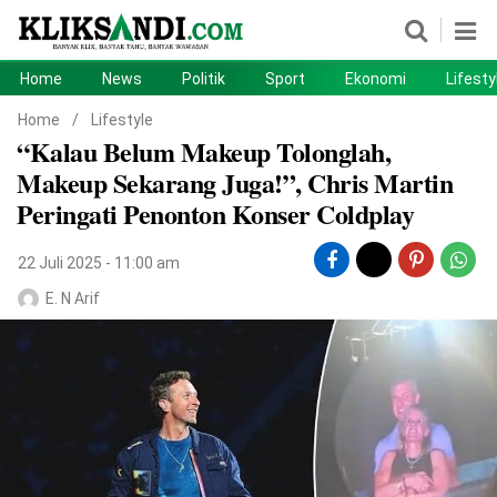
Home
News
Politik
Sport
Ekonomi
Lifesty
Home
News
Home
/
Lifestyle
“Kalau Belum Makeup Tolonglah,
Politik
Sport
Makeup Sekarang Juga!”, Chris Martin
Ekonomi
Lifestyle
Peringati Penonton Konser Coldplay
Otomotif
Teknologi
22 Juli 2025 - 11:00 am
E. N Arif