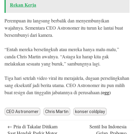
Rekan Kerja
Perempuan itu langsung berbalik dan menyembunyikan
wajahnya. Sementara CEO Astronomer itu turun ke lantai buat
bersembunyi dari kamera.
“Entah mereka berselingkuh atau mereka hanya malu-malu,”
canda Chris Martin awalnya. “Astaga ku harap kita gak
melakukan sesuatu yang buruk,” sambungnya lagi.
Tiga hari setelah video viral itu merajalela, dugaan perselingkuhan
sang eksekutif jadi berita utama. CEO Astronomer itu pun milih
(egg)
buat resign dan tinggalin jabatannya di perusahaan.
CEO Astronomer
Chris Martin
konser coldplay
Post
←
Pria di Takalar Ditikam
Sentil Isu Indonesia
navigation
Saat Hendak Parkir Motor
Gelap, Prabowo