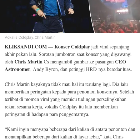
©
Copyright
2026
Klik
Sandi
-
Vokalis Coldplay, Chris Martin.
All
right
KLIKSANDI.COM
—
Konser Coldplay
jadi viral sepanjang
reserved
akhir pekan lalu. Sorotan jumbotron saat konser yang digawangi
Chris Martin
CEO
oleh
Cs mengambil gambar ke pasangan
Astronomer
, Andy Byron, dan petinggi HRD-nya beredar luas.
Chris Martin kayaknya tidak mau hal itu terulang lagi. Dia lalu
memberikan peringatan kepada para penonton konsernya. Setelah
terlibat di momen viral yang memicu tudingan perselingkuhan
rekan sesama kerja, vokalis Coldplay itu lalu memberikan
peringatan di hadapan para penggemarnya.
“Kami ingin menyapa beberapa dari kalian di antara penonton dan
menampilkan beberapa dari kalian di layar lebar,” kata Chris