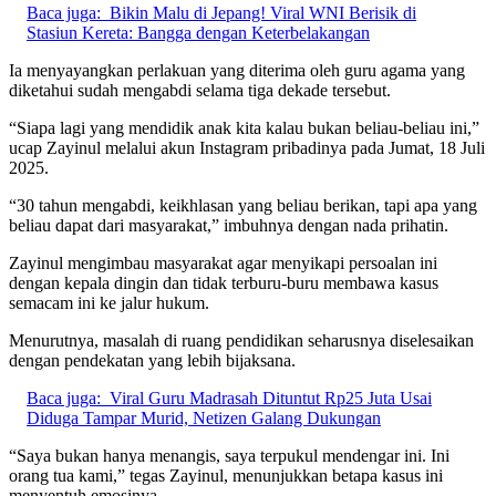
Baca juga:
Bikin Malu di Jepang! Viral WNI Berisik di
Stasiun Kereta: Bangga dengan Keterbelakangan
Ia menyayangkan perlakuan yang diterima oleh guru agama yang
diketahui sudah mengabdi selama tiga dekade tersebut.
“Siapa lagi yang mendidik anak kita kalau bukan beliau-beliau ini,”
ucap Zayinul melalui akun Instagram pribadinya pada Jumat, 18 Juli
2025.
“30 tahun mengabdi, keikhlasan yang beliau berikan, tapi apa yang
beliau dapat dari masyarakat,” imbuhnya dengan nada prihatin.
Zayinul mengimbau masyarakat agar menyikapi persoalan ini
dengan kepala dingin dan tidak terburu-buru membawa kasus
semacam ini ke jalur hukum.
Menurutnya, masalah di ruang pendidikan seharusnya diselesaikan
dengan pendekatan yang lebih bijaksana.
Baca juga:
Viral Guru Madrasah Dituntut Rp25 Juta Usai
Diduga Tampar Murid, Netizen Galang Dukungan
“Saya bukan hanya menangis, saya terpukul mendengar ini. Ini
orang tua kami,” tegas Zayinul, menunjukkan betapa kasus ini
menyentuh emosinya.