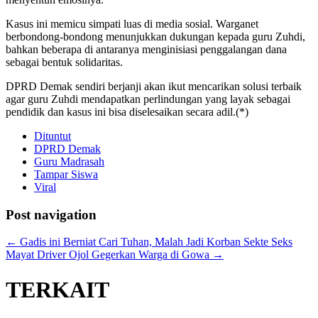
Kasus ini memicu simpati luas di media sosial. Warganet
berbondong-bondong menunjukkan dukungan kepada guru Zuhdi,
bahkan beberapa di antaranya menginisiasi penggalangan dana
sebagai bentuk solidaritas.
DPRD Demak sendiri berjanji akan ikut mencarikan solusi terbaik
agar guru Zuhdi mendapatkan perlindungan yang layak sebagai
pendidik dan kasus ini bisa diselesaikan secara adil.(*)
Dituntut
DPRD Demak
Guru Madrasah
Tampar Siswa
Viral
Post navigation
←
Gadis ini Berniat Cari Tuhan, Malah Jadi Korban Sekte Seks
Mayat Driver Ojol Gegerkan Warga di Gowa
→
TERKAIT