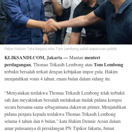
©
Copyright
2026
Klik
Sandi
-
All
right
reserved
Pakar Hukum Tata Negara nilai Tom Lembong salah keputusan politik.
KLIKSANDI.COM
, Jakarta —
menteri
Mantan
perdagangan
Tom Lembong
, Thomas Trikasih Lembong atau
terbukti bersalah terkait dengan kebijakan impor gula. Hakim
menjatuhkan vonis 4 tahun, enam bulan dalam sidang itu.
“Menyatakan terdakwa Thomas Trikasih Lembong telah terbukti
sah dan meyakinkan bersalah melakukan tindak pidana korupsi
secara bersama-sama sebagaimana dakawan primer. Menjatuhkan
pidana penjara kepada terdakwa Thomas Trikasih Lembong
selama 4 tahun dan 6 bulan,” kata Hakim Dennie Arsan dalam
amar putusannya di persidangan PN Tipikor Jakarta, Jumat