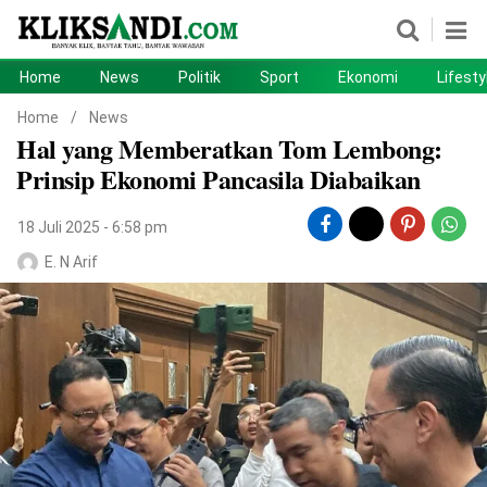
Home
News
Politik
Sport
Ekonomi
Lifesty
Home
News
Home
/
News
Hal yang Memberatkan Tom Lembong:
Politik
Sport
Prinsip Ekonomi Pancasila Diabaikan
Ekonomi
Lifestyle
18 Juli 2025 - 6:58 pm
Otomotif
Teknologi
E. N Arif