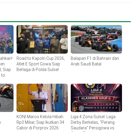
lahkan!
Road to Kapolri Cup 2026,
Balapan F1 di Bahrain dan
men
Atlet E Sport Gowa Siap
Arab Saudi Batal
, Siap
Berlaga di Polda Sulsel
 to
KONI Maros Kelola Hibah
Liga 4 Zona Sulsel: Laga
p
Rp3 Miliar, Siap Ikutkan 34
Derby Berkelas, “Perang
Cabor di Porprov 2026
Saudara” Persigowa vs