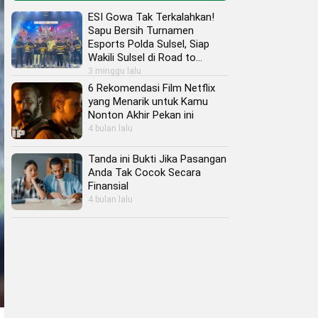
ESI Gowa Tak Terkalahkan!
Sapu Bersih Turnamen
Esports Polda Sulsel, Siap
Wakili Sulsel di Road to
Kapolri Cup 2026
3 minggu lalu
6 Rekomendasi Film Netflix
yang Menarik untuk Kamu
Nonton Akhir Pekan ini
4 bulan lalu
Tanda ini Bukti Jika Pasangan
Anda Tak Cocok Secara
Finansial
4 bulan lalu