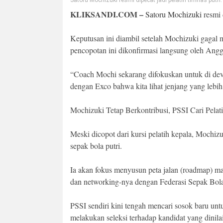
Satoru Mochizuki resmi dipecat jadi pelatih timnas putri.
KLIKSANDI.COM –
Satoru Mochizuki
resmi 
Keputusan ini diambil setelah Mochizuki gaga
pencopotan ini dikonfirmasi langsung oleh Ang
“Coach Mochi sekarang difokuskan untuk di dev
dengan Exco bahwa kita lihat jenjang yang lebih
Mochizuki Tetap Berkontribusi, PSSI Cari Pelat
Meski dicopot dari kursi pelatih kepala, Mochiz
sepak bola putri.
Ia akan fokus menyusun peta jalan (roadmap) ma
dan networking-nya dengan Federasi Sepak Bola
PSSI sendiri kini tengah mencari sosok baru untu
melakukan seleksi terhadap kandidat yang dinilai