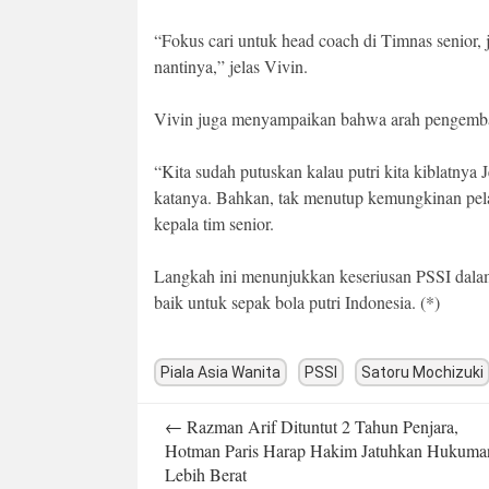
“Fokus cari untuk head coach di Timnas senior, 
nantinya,” jelas Vivin.
Vivin juga menyampaikan bahwa arah pengemban
“Kita sudah putuskan kalau putri kita kiblatnya
katanya. Bahkan, tak menutup kemungkinan pelati
kepala tim senior.
Langkah ini menunjukkan keseriusan PSSI dala
baik untuk sepak bola putri Indonesia. (*)
Piala Asia Wanita
PSSI
Satoru Mochizuki
Post
←
Razman Arif Dituntut 2 Tahun Penjara,
navigation
Hotman Paris Harap Hakim Jatuhkan Hukuma
Lebih Berat