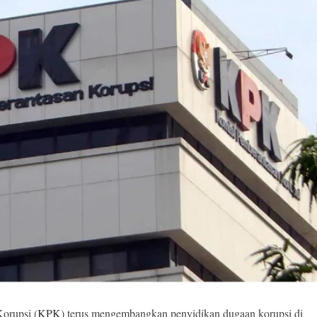
orupsi (
KPK
) terus mengembangkan penyidikan dugaan korupsi di