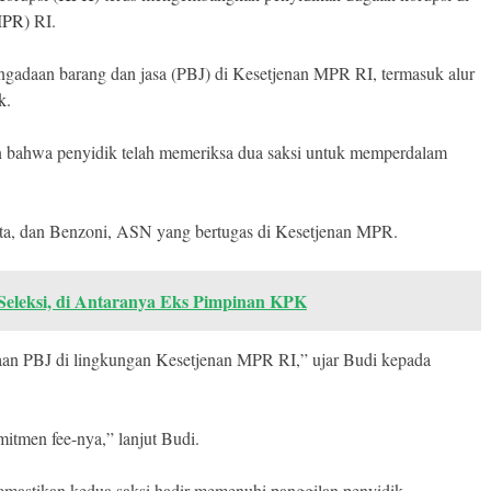
PR
) RI.
ngadaan barang dan jasa (PBJ) di Kesetjenan MPR RI, termasuk alur
k
.
 bahwa penyidik telah memeriksa dua saksi untuk memperdalam
sta, dan Benzoni, ASN yang bertugas di Kesetjenan MPR.
Seleksi, di Antaranya Eks Pimpinan KPK
an PBJ di lingkungan Kesetjenan MPR RI,” ujar Budi kepada
tmen fee-nya,” lanjut Budi.
emastikan kedua saksi hadir memenuhi panggilan penyidik.