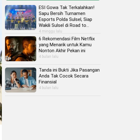
ESI Gowa Tak Terkalahkan!
Sapu Bersih Turnamen
Esports Polda Sulsel, Siap
Wakili Sulsel di Road to
Kapolri Cup 2026
4 minggu lalu
6 Rekomendasi Film Netflix
yang Menarik untuk Kamu
Nonton Akhir Pekan ini
4 bulan lalu
Tanda ini Bukti Jika Pasangan
Anda Tak Cocok Secara
Finansial
4 bulan lalu