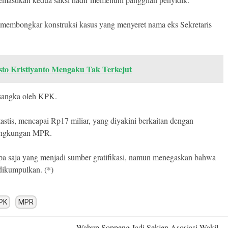
m membongkar konstruksi kasus yang menyeret nama eks Sekretaris
sto Kristiyanto Mengaku Tak Terkejut
rsangka oleh KPK.
tastis, mencapai Rp17 miliar, yang diyakini berkaitan dengan
lingkungan MPR.
apa saja yang menjadi sumber gratifikasi, namun menegaskan bahwa
 dikumpulkan. (*)
PK
MPR
Wabup Soppeng Jadi Sekjen Asosiasi Wakil