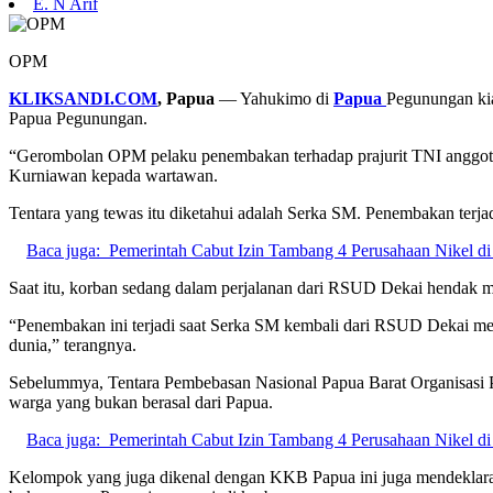
E. N Arif
OPM
KLIKSANDI.COM
, Papua
— Yahukimo di
Papua
Pegunungan kia
Papua Pegunungan.
“Gerombolan OPM pelaku penembakan terhadap prajurit TNI anggo
Kurniawan kepada wartawan.
Tentara yang tewas itu diketahui adalah Serka SM. Penembakan terjadi
Baca juga:
Pemerintah Cabut Izin Tambang 4 Perusahaan Nikel d
Saat itu, korban sedang dalam perjalanan dari RSUD Dekai henda
“Penembakan ini terjadi saat Serka SM kembali dari RSUD Dekai m
dunia,” terangnya.
Sebelummya, Tentara Pembebasan Nasional Papua Barat Organisasi 
warga yang bukan berasal dari Papua.
Baca juga:
Pemerintah Cabut Izin Tambang 4 Perusahaan Nikel d
Kelompok yang juga dikenal dengan KKB Papua ini juga mendeklarasi