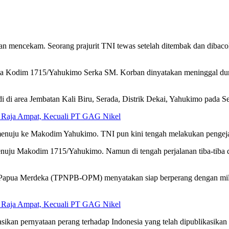
n mencekam. Seorang prajurit TNI tewas setelah ditembak dan dibac
ta Kodim 1715/Yahukimo Serka SM. Korban dinyatakan meninggal dun
 di area Jembatan Kali Biru, Serada, Distrik Dekai, Yahukimo pada Sen
i Raja Ampat, Kecuali PT GAG Nikel
k menuju ke Makodim Yahukimo. TNI pun kini tengah melakukan peng
enuju Makodim 1715/Yahukimo. Namun di tengah perjalanan tiba-tib
Papua Merdeka (TPNPB-OPM) menyatakan siap berperang dengan milit
i Raja Ampat, Kecuali PT GAG Nikel
kan pernyataan perang terhadap Indonesia yang telah dipublikasikan 