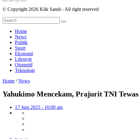
© Copyright 2026 Klik Sandi - All right reserved
Home
News
Politik
Sport
Ekonomi
Lifestyle
Otomotif
Teknologi
Home
/
News
Yahukimo Mencekam, Prajurit TNI Tewas
17 Juni 2025 - 10:00 am