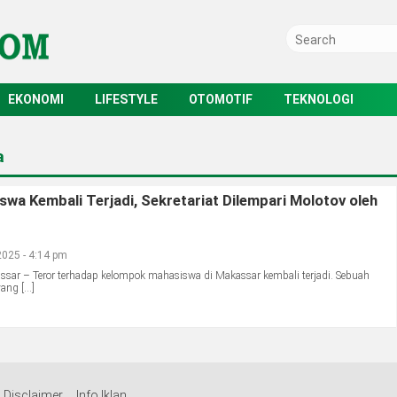
EKONOMI
LIFESTYLE
OTOMOTIF
TEKNOLOGI
a
swa Kembali Terjadi, Sekretariat Dilempari Molotov oleh
025 - 4:14 pm
ar – Teror terhadap kelompok mahasiswa di Makassar kembali terjadi. Sebuah
yang […]
Disclaimer
Info Iklan