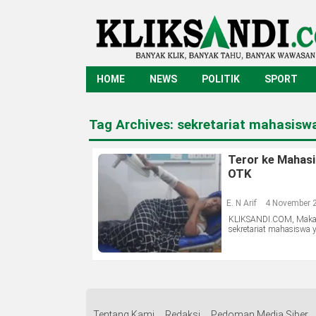
HOME
NEWS
POLITIK
SPORT
Tag Archives:
sekretariat mahasisw
Teror ke Mahasi
OTK
E. N Arif
4 November 2
KLIKSANDI.COM, Makass
sekretariat mahasiswa 
Tentang Kami
Redaksi
Pedoman Media Siber