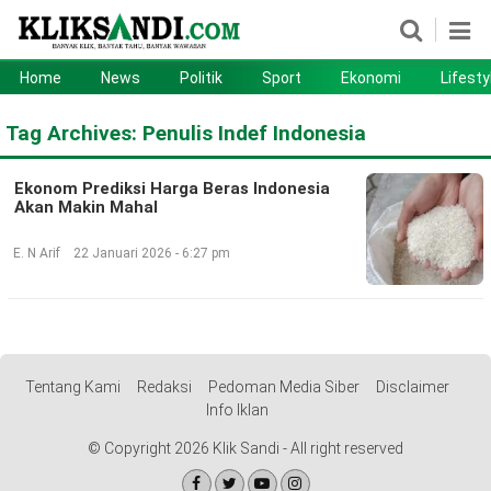
Home
News
Politik
Sport
Ekonomi
Lifesty
Home
News
Tag Archives:
Penulis Indef Indonesia
Politik
Sport
Ekonom Prediksi Harga Beras Indonesia
Ekonomi
Lifestyle
Akan Makin Mahal
Otomotif
Teknologi
E. N Arif
22 Januari 2026 - 6:27 pm
Tentang Kami
Redaksi
Pedoman Media Siber
Disclaimer
Info Iklan
© Copyright 2026 Klik Sandi - All right reserved