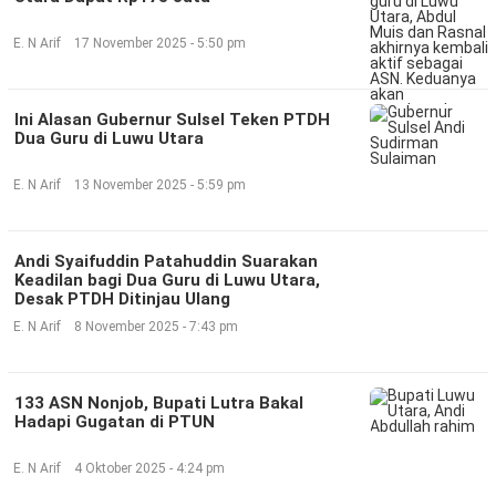
©
E. N Arif
17 November 2025 - 5:50 pm
Copyright
2026
Klik
Sandi
Ini Alasan Gubernur Sulsel Teken PTDH
-
All
Dua Guru di Luwu Utara
right
reserved
E. N Arif
13 November 2025 - 5:59 pm
Andi Syaifuddin Patahuddin Suarakan
Keadilan bagi Dua Guru di Luwu Utara,
Desak PTDH Ditinjau Ulang
E. N Arif
8 November 2025 - 7:43 pm
133 ASN Nonjob, Bupati Lutra Bakal
Hadapi Gugatan di PTUN
E. N Arif
4 Oktober 2025 - 4:24 pm