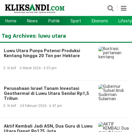
Home
News
Politik
Sport
Ekonomi
Lifesty
Home
News
Tag Archives:
luwu utara
Politik
Sport
Luwu Utara Punya Potensi Produksi
Ekonomi
Lifestyle
Kentang hingga 20 Ton per Hektare
Otomotif
Teknologi
E. N Arif
6 Maret 2026 - 6:03 pm
Perusahaan Israel Tanam Investasi
Geothermal di Luwu Utara Senilai Rp1,5
Triliun
E. N Arif
24 Februari 2026 - 6:47 pm
Aktif Kembali Jadi ASN, Dua Guru di Luwu
Utara Dapat Rp175 Juta