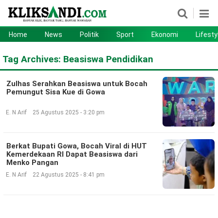
Home
News
Politik
Sport
Ekonomi
Lifesty
Home
News
Tag Archives:
Beasiswa Pendidikan
Politik
Sport
Zulhas Serahkan Beasiswa untuk Bocah
Ekonomi
Lifestyle
Pemungut Sisa Kue di Gowa
Otomotif
Teknologi
E. N Arif
25 Agustus 2025 - 3:20 pm
Berkat Bupati Gowa, Bocah Viral di HUT
Kemerdekaan RI Dapat Beasiswa dari
Menko Pangan
E. N Arif
22 Agustus 2025 - 8:41 pm