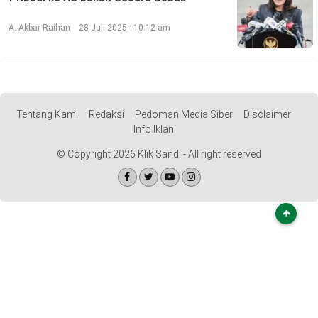
©
A. Akbar Raihan
28 Juli 2025 - 10:12 am
Copyright
2026
Klik
Sandi
-
All
right
reserved
Tentang Kami
Redaksi
Pedoman Media Siber
Disclaimer
Info Iklan
© Copyright 2026 Klik Sandi - All right reserved