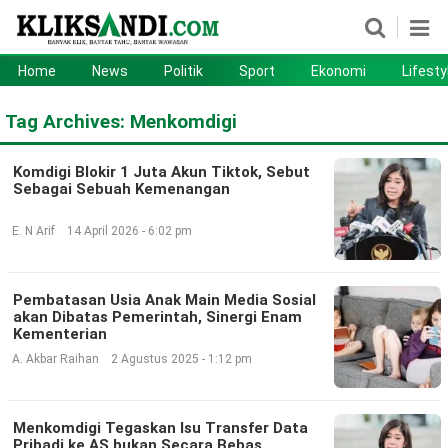
Home
News
Politik
Sport
Ekonomi
Lifesty
Home
News
Tag Archives:
Menkomdigi
Politik
Sport
Komdigi Blokir 1 Juta Akun Tiktok, Sebut
Ekonomi
Lifestyle
Sebagai Sebuah Kemenangan
Otomotif
Teknologi
E. N Arif
14 April 2026 - 6:02 pm
Pembatasan Usia Anak Main Media Sosial
akan Dibatas Pemerintah, Sinergi Enam
Kementerian
A. Akbar Raihan
2 Agustus 2025 - 1:12 pm
Menkomdigi Tegaskan Isu Transfer Data
Pribadi ke AS bukan Secara Bebas